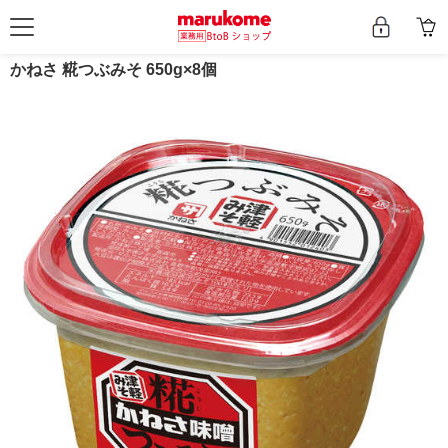
かねさ 糀つぶみそ 650g×8個