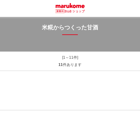
米糀からつくった甘酒
[1～11件]
11
件あります