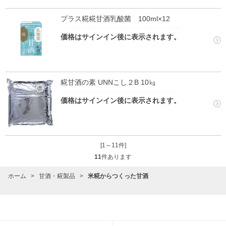
プラス糀糀甘酒乳酸菌 100ml×12
価格はサインイン後に表示されます。
糀甘酒の素 UNNこし２B 10㎏
価格はサインイン後に表示されます。
[1～11件]
11
件あります
ホーム
>
甘酒・糀製品
>
米糀からつくった甘酒