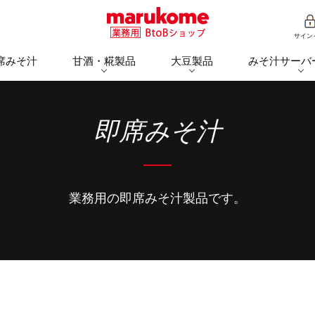
サイン
席みそ汁
甘酒・糀製品
大豆製品
みそ汁サーバ
即席みそ汁
業務用の即席みそ汁製品です。