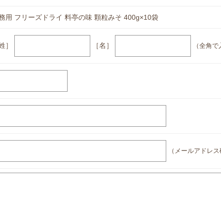
務用 フリーズドライ 料亭の味 顆粒みそ 400g×10袋
姓］
［名］
（全角で
（メールアドレス